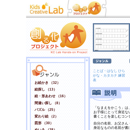
ことば・はなし
ひら
がな・カタカナ
練習
表
お絵かき （32）
絵探し （13）
絵・形あわせ （16）
間違い探し （8）
「なまえをかこう」は
パズル （25）
お子様にとって身近な
変わり絵 （2）
書くことを楽しむコン
図形 （30）
自分の名前、お父さん
身近なものの名前が書
めいろ （28）