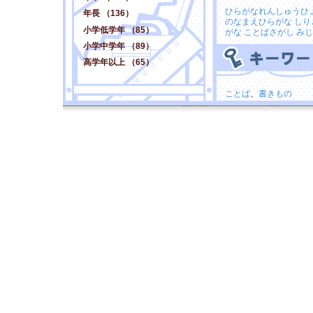
ひらがなれんしゅうひ
年長 （136）
のなまえひらがな
しり
小学低学年 （85）
がな
ことばさがし
みじ
小学中学年 （89）
高学年以上 （65）
ことば
、
書きもの