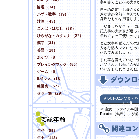
字を書くことへの大き
論理 （34）
自分の名前、お母さん
かず・数字 （39）
お友達の名前、住んで
身近なものを用意しま
計算 （45）
「なまえをかこう」に
ことば・はなし （38）
記入枠の大きさが違っ
年齢によって使い分け
ひらがな・カタカナ （27）
漢字 （34）
まだ文字を覚えたての
大きな記入マスになっ
英語 （10）
始めてみましょう。
あそび （8）
まだ字を覚えていない
プレイングブック （50）
お父さん、お母さんが
いいかもしれませんね
ゲーム （6）
5×5マス （18）
練習表 （52）
セット集 （29）
AK-01-021-なまえ
１.pdf
※ 注意：ファイルを開く
Reader（無料）」が
年少 （89）
年中 （112）