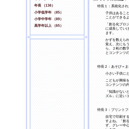
年長 （136）
特長１：系統化され
小学低学年 （85）
子供はあるこ
ことができる
小学中学年 （89）
「創る化プロ
高学年以上 （65）
に成長してい
ます。
かずを数えら
覚え、次にも
ら、２桁の数
とコンテンツ
特長２：あそび＝ま
小さい子供に
こどもが興味
コンテンツの
「知識がない
ズル」に近い
特長３：プリントフ
自宅で印刷す
すよね。「創
ず、グレー中