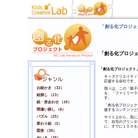
「創る化プロジェ
「創る化プロジ
「創る化プロジェクト
キッズクリエイティ
応援する会社です。
お絵かき （32）
我々は、この「親子
を、「ファミリーラ
絵探し （13）
す。
絵・形あわせ （16）
「創る化プロジェク
間違い探し （8）
援するコンテンツと
パズル （25）
サイト上から、気に
て、自宅のプリンタ
変わり絵 （2）
に、すでに１５０を
図形 （30）
めいろ （28）