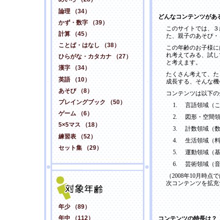
論理 （34）
どんなコンテンツがあ
かず・数字 （39）
このサイトでは、３
計算 （45）
た、親子のあそび・
ことば・はなし （38）
この年齢のお子様に
れ考えてみる、試し
ひらがな・カタカナ （27）
と考えます。
漢字 （34）
たくさん考えて、た
英語 （10）
成長する、そんな機
あそび （8）
コンテンツは以下の
プレイングブック （50）
1.
言語領域（
ゲーム （6）
2.
図形・空間
5×5マス （18）
3.
計数領域（
練習表 （52）
4.
生活領域（
セット集 （29）
5.
運動領域（
6.
芸術領域（
（
2008年10月時
次コンテンツを拡充
年少 （89）
年中 （112）
コンテンツの特長は？