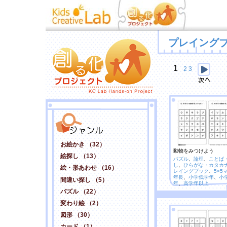
プレイング
1
2
3
お絵かき （32）
動物をみつけよう
絵探し （13）
パズル
、
論理
、
ことば
し
、
ひらがな・カタカ
絵・形あわせ （16）
レイングブック
、
5×5
年長
、
小学低学年
、
小
間違い探し （5）
年
、
高学年以上
パズル （22）
変わり絵 （2）
図形 （30）
カード （1）