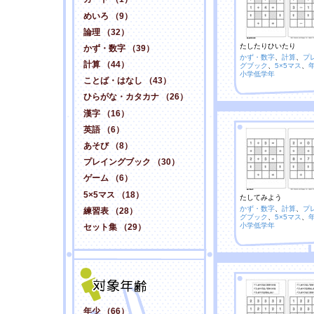
めいろ （9）
論理 （32）
たしたりひいたり
かず・数字 （39）
かず・数字
、
計算
、
プ
計算 （44）
グブック
、
5×5マス
、
小学低学年
ことば・はなし （43）
ひらがな・カタカナ （26）
漢字 （16）
英語 （6）
あそび （8）
プレイングブック （30）
ゲーム （6）
5×5マス （18）
たしてみよう
かず・数字
、
計算
、
プ
練習表 （28）
グブック
、
5×5マス
、
小学低学年
セット集 （29）
年少 （66）