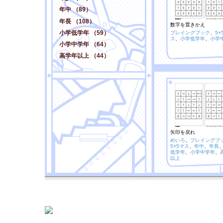
年中 （89）
年長 （108）
数字を置きかえ
小学低学年 （59）
プレイングブック
、
5×
ス
、
小学低学年
、
小学
小学中学年 （64）
高学年以上 （44）
矢印を戻れ
めいろ
、
プレイングブ
5×5マス
、
年中
、
年長
低学年
、
小学中学年
、
以上