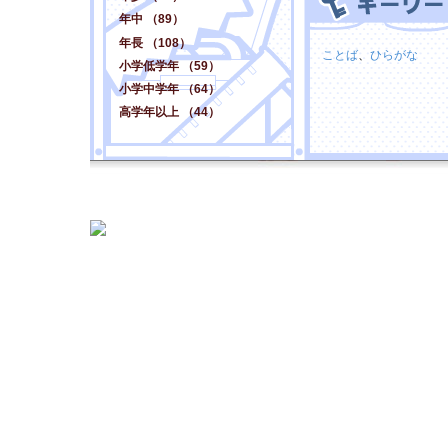
年中 （89）
年長 （108）
ことば
、
ひらがな
小学低学年 （59）
小学中学年 （64）
高学年以上 （44）