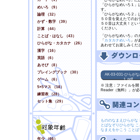
「ひらがなめいろ」に
「ひらがなめいろ１」
めいろ （9）
す。
「ひらがなめいろ２」
論理 （32）
５０音を覚えたてのお
かず・数字 （39）
５０音は大丈夫！とい
ください。
計算 （44）
「ひらがなめいろ」の
ことば・はなし （43）
「
カタカナめいろ
」が
ひらがな・カタカナ （26）
あわせてお楽しみくだ
漢字 （16）
英語 （6）
あそび （8）
プレイングブック （30）
AK-03-031-ひらが
１.pdf
ゲーム （6）
※ 注意：ファイルを開く
5×5マス （18）
Reader（無料）」が
練習表 （28）
セット集 （29）
もののなまえひらがな
とばなぞりひらがな
こ
なまえをかこう
ことば
年少 （66）