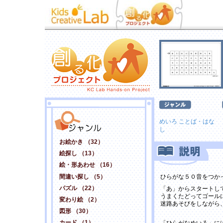
めいろ
ことば・はな
し
お絵かき （32）
絵探し （13）
絵・形あわせ （16）
間違い探し （5）
ひらがな５０音をつか
パズル （22）
「あ」からスタートし
うまくたどってゴール
変わり絵 （2）
迷路あそびをしながら
図形 （30）
カード （1）