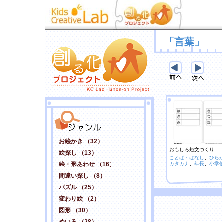
「言葉」
お絵かき （32）
おもしろ短文づくり
絵探し （13）
ことば・はなし
、
ひら
カタカナ
、
年長
、
小学
絵・形あわせ （16）
間違い探し （8）
パズル （25）
変わり絵 （2）
図形 （30）
めいろ （28）